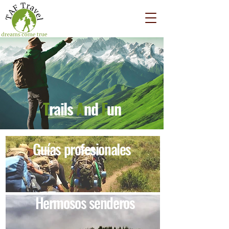
T
rails
A
nd
F
un
Guías profesionales
Hermosos senderos