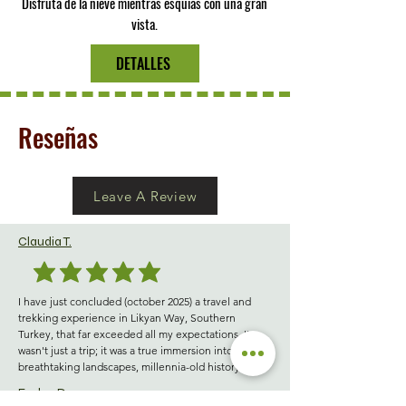
Disfruta de la nieve mientras esquías con una gran
vista.
DETALLES
Reseñas
Leave A Review
Claudia T.
I have just concluded (october 2025) a travel and 
trekking experience in Likyan Way, Southern 
Turkey, that far exceeded all my expectations. It 
wasn't just a trip; it was a true immersion into 
breathtaking landscapes, millennia-old history, and a 
wild, fascinating natural environment.

Evelyn D.
The walks and trekking routes chosen were 