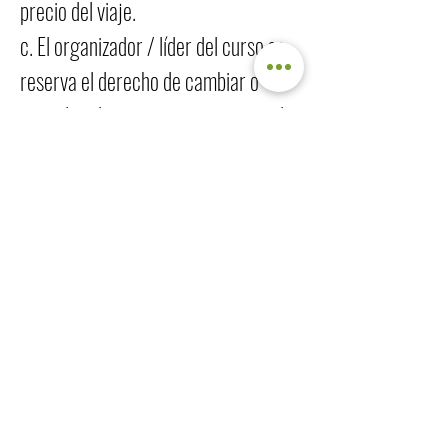
precio del viaje.
c. El organizador / líder del curso se
reserva el derecho de cambiar o
cancelar el programa por razones de
seguridad o imprevistos. Los gastos
ahorrados serán reembolsados.
Limitación de Responsabilidad
a. Nuestra responsabilidad
contractual se limita al triple del
precio del viaje, salvo que el daño se
cause intencionalmente o por
negligencia grave, o únicamente por
un proveedor de servicios.