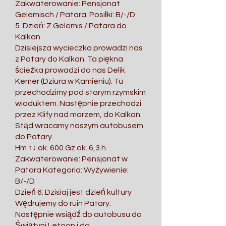
Zakwaterowanie: Pensjonat
Gelemisch / Patara. Posiłki: B/-/D
5. Dzień: Z Gelemis / Patara do
Kalkan
Dzisiejsza wycieczka prowadzi nas
z Patary do Kalkan. Ta piękna
ścieżka prowadzi do nas Delik
Kemer (Dziura w Kamieniu). Tu
przechodzimy pod starym rzymskim
wiaduktem. Następnie przechodzi
przez Klify nad morzem, do Kalkan.
Stąd wracamy naszym autobusem
do Patary.
Hm ↑↓ ok. 600 Gz ok. 6,3 h
Zakwaterowanie: Pensjonat w
Patara Kategoria: Wyżywienie:
B/-/D
Dzień 6: Dzisiaj jest dzień kultury
Wędrujemy do ruin Patary.
Następnie wsiądź do autobusu do
Świątyni Letoon i do