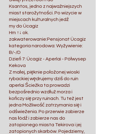
Ksantos, jedno z najważniejszych
miast starożytności. Po wizycie w
miejscach kulturalnych jedź
my do Ücagiz
Hm ↑↓ ok.
zakwaterowanie:Pensjonat Ücagiz
kategoria narodowa: Wyżywienie:
B/-/D
Dzień 7: Ücagiz - Aperlai - Półwysep
Kekova
Z małej, pięknie położonej wioski
rybackiej wędrujemy dziś do ruin
aperlai Ścieżka ta prowadzi
bezpośrednio wzdłuż morza i
kończy się przy ruinach. Tu też jest
jedna Możliwość zatrzymania się i
odświeżenia. Po przerwie zabierze
nas łódź i zabierze nas do
zatopionego miasta Tekirova i jej
zatopionych skarbów. Pojedziemy,