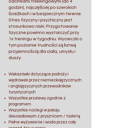
odcinkami trekkingowymi (do 4
godzin), najczęściej po szerokich
ścieżkach i w bezpiecznym terenie.
Stres fizyczny i psychiczny jest
stosunkowo niski. Przygotowanie
fizyczne powinno wystarczyć przy
1x treningu w tygodniu. Wycieczki o
tym poziomie trudności są łatwą
przyjemnością dla ciała, umysłu i
duszy.
Wskazówki dotyczące podróży i
wędrówek przez niemieckojęzycznych
i anglojęzycznych przewodników
turystycznych
Wszystkie przelewy zgodnie z
programem
Wszystkie noclegi w pokoju
dwuosobowym z prysznicem / toaletą
Pełne wyżywienie i woda przez cały