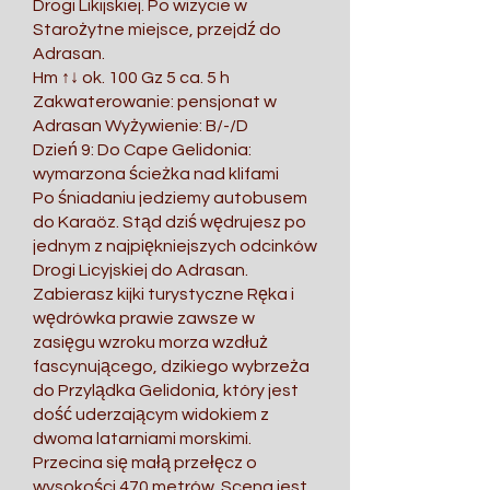
Drogi Likijskiej. Po wizycie w
Starożytne miejsce, przejdź do
Adrasan.
Hm ↑↓ ok. 100 Gz 5 ca. 5 h
Zakwaterowanie: pensjonat w
Adrasan Wyżywienie: B/-/D
Dzień 9: Do Cape Gelidonia:
wymarzona ścieżka nad klifami
Po śniadaniu jedziemy autobusem
do Karaöz. Stąd dziś wędrujesz po
jednym z najpiękniejszych odcinków
Drogi Licyjskiej do Adrasan.
Zabierasz kijki turystyczne Ręka i
wędrówka prawie zawsze w
zasięgu wzroku morza wzdłuż
fascynującego, dzikiego wybrzeża
do Przylądka Gelidonia, który jest
dość uderzającym widokiem z
dwoma latarniami morskimi.
Przecina się małą przełęcz o
wysokości 470 metrów. Scena jest