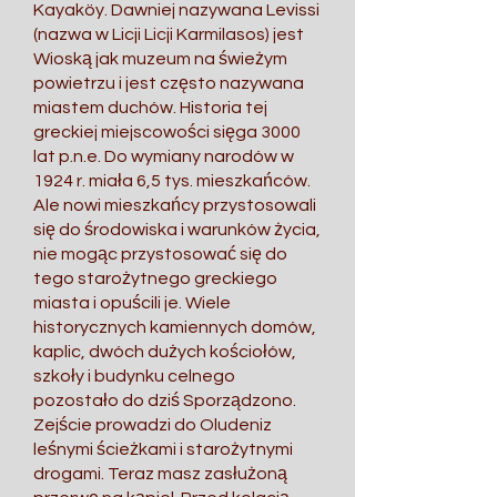
Kayaköy. Dawniej nazywana Levissi
(nazwa w Licji Licji Karmilasos) jest
Wioską jak muzeum na świeżym
powietrzu i jest często nazywana
miastem duchów. Historia tej
greckiej miejscowości sięga 3000
lat p.n.e. Do wymiany narodów w
1924 r. miała 6,5 tys. mieszkańców.
Ale nowi mieszkańcy przystosowali
się do środowiska i warunków życia,
nie mogąc przystosować się do
tego starożytnego greckiego
miasta i opuścili je. Wiele
historycznych kamiennych domów,
kaplic, dwóch dużych kościołów,
szkoły i budynku celnego
pozostało do dziś Sporządzono.
Zejście prowadzi do Oludeniz
leśnymi ścieżkami i starożytnymi
drogami. Teraz masz zasłużoną