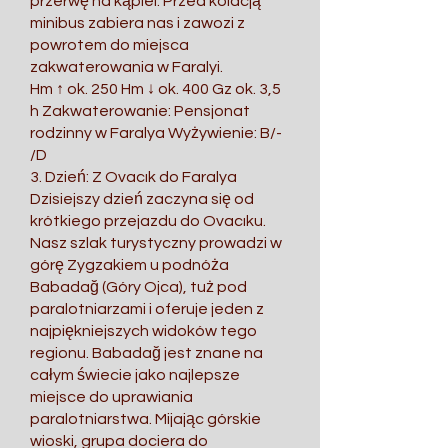
przerwę na kąpiel. Przed kolacją
minibus zabiera nas i zawozi z
powrotem do miejsca
zakwaterowania w Faralyi.
Hm ↑ ok. 250 Hm ↓ ok. 400 Gz ok. 3,5
h Zakwaterowanie: Pensjonat
rodzinny w Faralya Wyżywienie: B/-
/D
3. Dzień: Z Ovacık do Faralya
Dzisiejszy dzień zaczyna się od
krótkiego przejazdu do Ovacıku.
Nasz szlak turystyczny prowadzi w
górę Zygzakiem u podnóża
Babadağ (Góry Ojca), tuż pod
paralotniarzami i oferuje jeden z
najpiękniejszych widoków tego
regionu. Babadağ jest znane na
całym świecie jako najlepsze
miejsce do uprawiania
paralotniarstwa. Mijając górskie
wioski, grupa dociera do