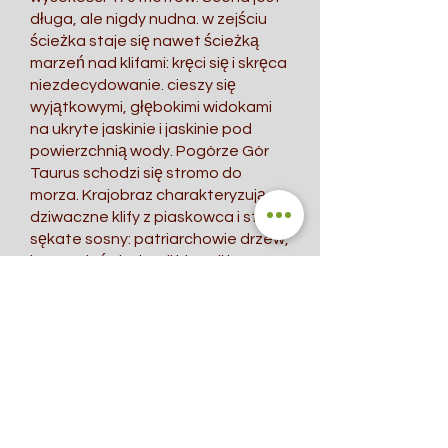
długa, ale nigdy nudna. w zejściu
ścieżka staje się nawet ścieżką
marzeń nad klifami: kręci się i skręca
niezdecydowanie. cieszy się
wyjątkowymi, głębokimi widokami
na ukryte jaskinie i jaskinie pod
powierzchnią wody. Pogórze Gór
Taurus schodzi się stromo do
morza. Krajobraz charakteryzują
dziwaczne klify z piaskowca i stare,
sękate sosny: patriarchowie drzew,
którzy doświadczyli historii i
potrafią opowiadać historie. Z
Cape Gelidonia masz wspaniałą
przerwę na lunch. Widok na
przybrzeżne wyspy i zatokę.
Hm ↑↓ ok. 900 Gz ok. 6,5 h
Zakwaterowanie: Pensjonat
Adrasan Kategoria: Wyżywienie:
B/-/D