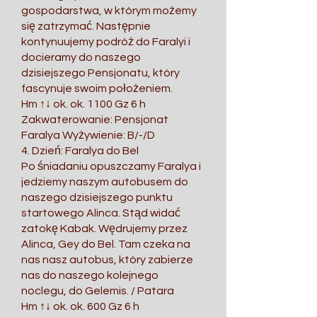
gospodarstwa, w którym możemy
się zatrzymać. Następnie
kontynuujemy podróż do Faralyi i
docieramy do naszego
dzisiejszego Pensjonatu, który
fascynuje swoim położeniem.
Hm ↑↓ ok. ok. 1100 Gz 6 h
Zakwaterowanie: Pensjonat
Faralya Wyżywienie: B/-/D
4. Dzień: Faralya do Bel
Po śniadaniu opuszczamy Faralya i
jedziemy naszym autobusem do
naszego dzisiejszego punktu
startowego Alinca. Stąd widać
zatokę Kabak. Wędrujemy przez
Alinca, Gey do Bel. Tam czeka na
nas nasz autobus, który zabierze
nas do naszego kolejnego
noclegu, do Gelemis. / Patara
Hm ↑↓ ok. ok. 600 Gz 6 h