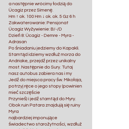
a następnie wrócimy łodzią do
Ücagiz przez Simenę.
Hm ↑ ok. 100 Hm ↓ ok. ok. 5 Gz 6 h
Zakwaterowanie: Pensjonat
Ücagiz Wyżywienie: B/-/D
Dzień 8: Ücagiz - Demre - Myra -
Adrasan
Po śniadaniu jedziemy do Kapakli.
Stamtąd idziemy wzdłuż morza do
Andriake, przejdź przez unikalny
most. Następnie do Sury. Tutaj
nasz autobus zabiera nas i my
Jedź do miejsca pracy św. Mikołaja,
potrzyj ręce o jego stopy (powinien
mieć szczęście
Przynieś) i jedź stamtąd do Myry.
Obok ruin Patara znajdują się ruiny
Myra
najbardziej imponujące
świadectwo starożytności, wzdłuż