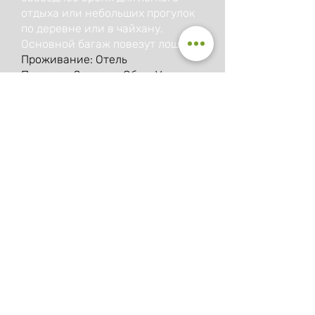
отдыха или небольших прогулок
по деревне или в чайхану.
Основной багаж повезут лошади.
Проживание: Отель
Питание: Завтрак, Обед, Ужин
День 8:
Через перевал Налетлеме на
высоте 3185 м мы направимся в
долину от Юкари Каврон. Далее
наш путь лежит по северной
стороне гор Качкар, через
зеленые лиственные и хвойные
леса вниз к Айдару (1370 м). По
дороге мы увидим разноцветные
рододендроны, цветы и озера.
Проживание: Гостевой дом
Питание: Завтрак, Обед, Ужин
День 9: