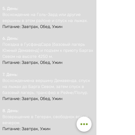
5. День:
Восхождение на Голь-Зард или другие
вершины в этом районе и спуск на лыжах.
Питание: Завтрак, Обед, Ужин
6. День:
Поездка в ГусфандСара (базовый лагерь
Южный Демавенд) и подъем к приюту Баргах
Севом на высоте 4250 м.
Питание: Завтрак, Обед, Ужин
7. День:
Восхождениена вершину Демавенда, спуск
на лыжах до Барга Севом, затем спуск в
базовый лагерь, трансфер в Рейне/Полур.
Питание: Завтрак, Обед, Ужин
8. День:
Возвращение в Тегеран, свободнок время
вечером.
Питание: Завтрак, Ужин