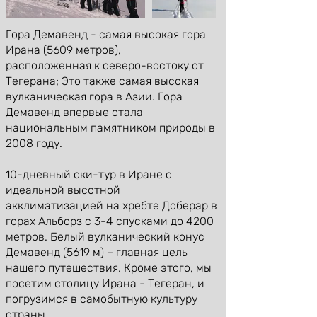
Гора Демавенд - самая высокая гора
Ирана (5609 метров),
расположенная к северо-востоку от
Тегерана; Это также самая высокая
вулканическая гора в Азии. Гора
Демавенд впервые стала
национальным памятником природы в
2008 году.
10-дневный ски-тур в Иране с
идеальной высотной
акклиматизацией на хребте Доберар в
горах Альборз с 3-4 спусками до 4200
метров. Белый вулканический конус
Демавенд (5619 м) – главная цель
нашего путешествия. Кроме этого, мы
посетим столицу Ирана - Тегеран, и
погрузимся в самобытную культуру
страны.