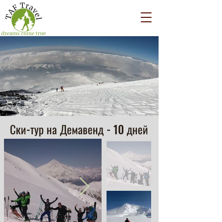
Ски-тур на Демавенд - 10 дней