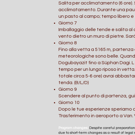
Salita per acclimatamento (6 ore). 
acclimatamento. Durante una pausa 
un pasto al campo; tempo libero e 
Giorno 7
Imballaggio delle tende e salita al
vento dietro un muro di pietre. Sa
Giorno 8
Fino alla vetta a 5165 m, partenza 
meteorologiche sono belle. Quando 
Dogubayazit fino a Süphan Dagi. L ar
tempo per un lungo riposo in vetta
totale circa 5-6 ore) avrai abbas
tenda. (B/L/D)
Giorno 9
Scendere al punto di partenza, guid
Giorno 10
Dopo le tue esperienze speriamo che
Trasferimento in aeroporto a Van. V
Program changes:
Despite careful preparation
due to short-term changes as a result of legal r