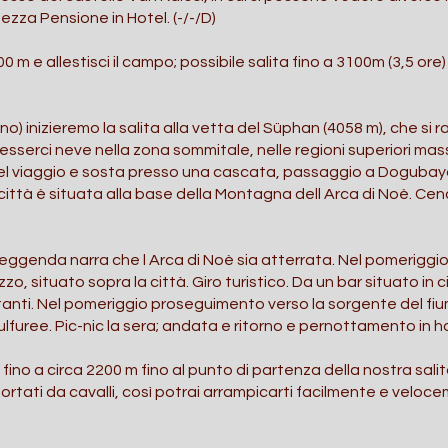
ezza Pensione in Hotel. (-/-/D)
m e allestisci il campo; possibile salita fino a 3100m (3,5 ore) 
no) inizieremo la salita alla vetta del Süphan (4058 m), che si r
serci neve nella zona sommitale, nelle regioni superiori mas
l viaggio e sosta presso una cascata, passaggio a Dogubaya
 città è situata alla base della Montagna dell Arca di Noè. Ce
a leggenda narra che l Arca di Noè sia atterrata. Nel pomerigg
zzo, situato sopra la città. Giro turistico. Da un bar situato in 
tanti. Nel pomeriggio proseguimento verso la sorgente del f
ulfuree. Pic-nic la sera; andata e ritorno e pernottamento in ho
no a circa 2200 m fino al punto di partenza della nostra salit
sportati da cavalli, così potrai arrampicarti facilmente e vel