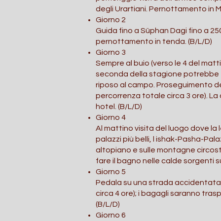
degli Urartiani. Pernottamento in M
Giorno 2
Guida fino a Süphan Dagi fino a 2500 
pernottamento in tenda. (B/L/D)
Giorno 3
Sempre al buio (verso le 4 del matti
seconda della stagione potrebbe es
riposo al campo. Proseguimento de
percorrenza totale circa 3 ore). La
hotel. (B/L/D)
Giorno 4
Al mattino visita del luogo dove l
palazzi più belli, l ishak-Pasha-Pala
altopiano e sulle montagne circos
fare il bagno nelle calde sorgenti s
Giorno 5
Pedala su una strada accidentata fi
circa 4 ore); i bagagli saranno tra
(B/L/D)
Giorno 6