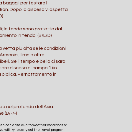
a bagagli per testare l
Iran. Dopo la discesa vi aspetta
D)
li; le tende sono protette dal
amento in tenda. (B/L/D)
 vetta più alta se le condizioni
menia, l Iran e oltre
eri. Se il tempo è bello ci sarà
iore discesa al campo 1 (in
 biblica. Pernottamento in
ea nel profondo dell Asia.
e (B/-/-)
se can arise due to weather conditions or
we will try to carry out the travel program