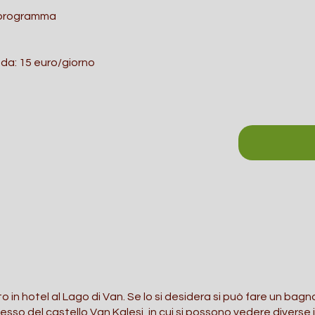
ri programma
a: 15 euro/giorno
 in hotel al Lago di Van. Se lo si desidera si può fare un bagno
esso del castello Van Kalesi, in cui si possono vedere diverse i