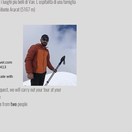
uoghi più belli di Van. L ospitalità di una famiglia
e Monte Ararat (5167 m)
avel.com
5413
ate with
quest, we will carry out your tour at your
e
ce from
two
people