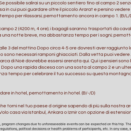
Se possibile salirai su un piccolo sentiero fino al campo 2 senz
in cui puoi guardare oltre il piccolo Ararat e persino vedere 
tempo per rilassarsi; pernottamento ancora in campo 1. (B/L/
 campo 2 (4200 m, 4 ore); i bagagli saranno trasportati da caval
rà una notte breve, ma abbastanza tempo per i sogni; pernott
alle 3 del mattino Dopo circa 4-5 ore dovresti aver raggiunto la
sono necessari ramponi ghiacciati. Dalla vetta puoi vedere Ar
ca di Noè dovrebbe essersi arenata qui. Qui i pensieri sono lib
. Dopo una rapida discesa con una sosta al campo 2 e un ulter
tanza tempo per celebrare il tuo successo su questa montagna
are in hotel, pernottamento in hotel. (B/-/D)
 torni nel tuo paese d origine sapendo di più sulla nostra ar
olo casa via Istanbul, Ankara o Izmir con opzione di estension
, program changes due to unforeseeable events can be expected on this trip. The
egulations, political decisions or health problems of participants, etc. In any case, 