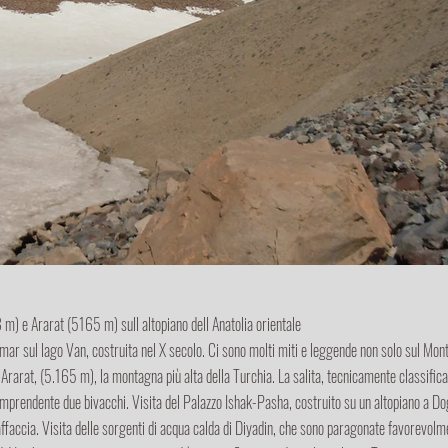
m) e Ararat (5165 m) sull altopiano dell Anatolia orientale
damar sul lago Van, costruita nel X secolo. Ci sono molti miti e leggende non solo sul Mo
Ararat, (5.165 m), la montagna più alta della Turchia. La salita, tecnicamente classif
mprendente due bivacchi. Visita del Palazzo Ishak-Pasha, costruito su un altopiano a Dogu
i affaccia. Visita delle sorgenti di acqua calda di Diyadin, che sono paragonate favorevo