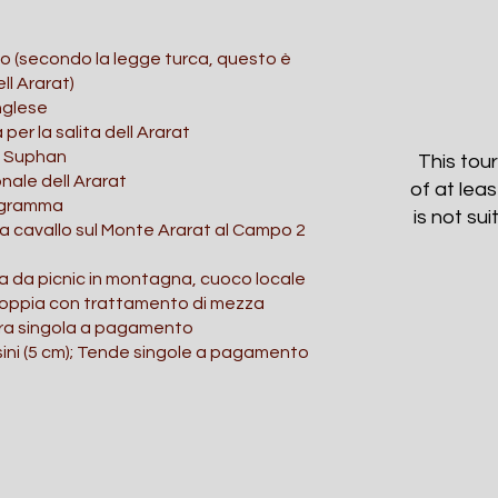
to (secondo la legge turca, questo è
ll Ararat)
nglese
er la salita dell Ararat
. Suphan
This tour
onale dell Ararat
of at lea
rogramma
is not sui
 a cavallo sul Monte Ararat al Campo 2
 da picnic in montagna, cuoco locale
doppia con trattamento di mezza
ra singola a pagamento
ni (5 cm); Tende singole a pagamento