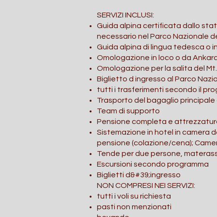
SERVIZI INCLUSI:
Guida alpina certificata dallo sta
necessario nel Parco Nazionale de
Guida alpina di lingua tedesca o i
Omologazione in loco o da Ankara p
Omologazione per la salita del Mt
Biglietto d ingresso al Parco Nazi
tutti i trasferimenti secondo il p
Trasporto del bagaglio principale
Team di supporto
Pensione completa e attrezzatura
Sistemazione in hotel in camera 
pensione (colazione/cena); Came
Tende per due persone, materassi
Escursioni secondo programma
Biglietti d&#39;ingresso
NON COMPRESI NEI SERVIZI:
tutti i voli su richiesta
pasti non menzionati