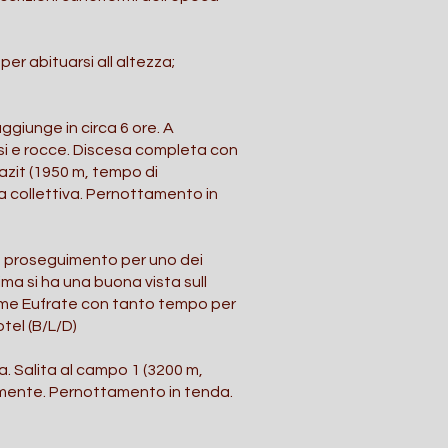
per abituarsi all altezza;
aggiunge in circa 6 ore. A
si e rocce. Discesa completa con
zit (1950 m, tempo di
na collettiva. Pernottamento in
io proseguimento per uno dei
cima si ha una buona vista sull
iume Eufrate con tanto tempo per
tel (B/L/D)
a. Salita al campo 1 (3200 m,
ocemente. Pernottamento in tenda.