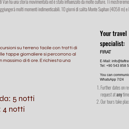
di Van ha una storia movimentata ed è stato influenzato da molte culture. Ti mostreremo i l
aggiungerà molti momenti indimenticabili. 10 giorni di salita Monte Suphan (4058 m) 
Your travel
specialist:
cursioni su terreno facile con tratti di
FIRAT
lle tappe giornaliere si percorrono al
un massimo di 6 ore. È richiesta una
E-Mail:
info@taftr
Tel: +90 543 858 
You can communic
WhatsApp 7/24
Further dates on re
request at
any
tim
a: 5 notti
Our tours take pla
 4 notti