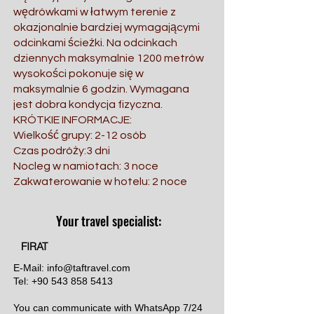
wędrówkami w łatwym terenie z
okazjonalnie bardziej wymagającymi
odcinkami ścieżki. Na odcinkach
dziennych maksymalnie 1200 metrów
wysokości pokonuje się w
maksymalnie 6 godzin. Wymagana
jest dobra kondycja fizyczna.
KRÓTKIE INFORMACJE:
Wielkość grupy: 2-12 osób
Czas podróży:3 dni
Nocleg w namiotach: 3 noce
Zakwaterowanie w hotelu: 2 noce
Your travel specialist:
FIRAT
E-Mail:
info@taftravel.com
Tel:
+90 543 858 5413
You can communicate with WhatsApp 7/24