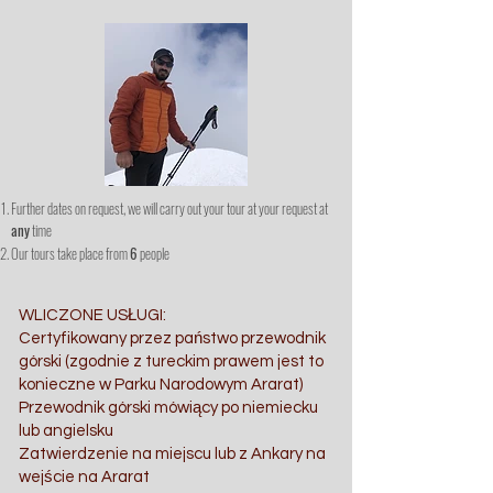
Further dates on request, we will carry out your tour at your request at
any
time
Our tours take place from
6
people
WLICZONE USŁUGI:
Certyfikowany przez państwo przewodnik
górski (zgodnie z tureckim prawem jest to
konieczne w Parku Narodowym Ararat)
Przewodnik górski mówiący po niemiecku
lub angielsku
Zatwierdzenie na miejscu lub z Ankary na
wejście na Ararat