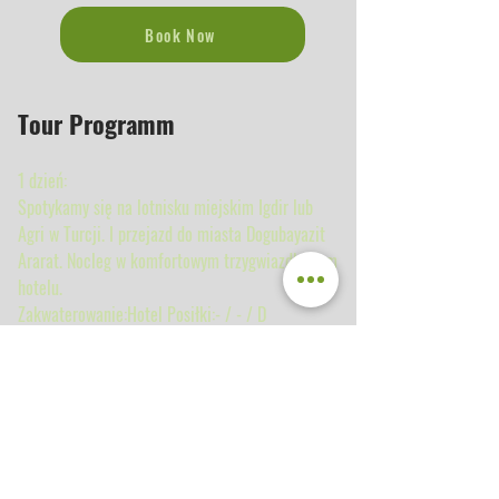
Book Now
Tour Programm
1 dzień:
Spotykamy się na lotnisku miejskim Igdir lub
Agri w Turcji. I przejazd do miasta Dogubayazit
Ararat. Nocleg w komfortowym trzygwiazdkowym
hotelu.
Zakwaterowanie:Hotel Posiłki:- / - / D
2. Dzień:
Przejazd samochodem na górę Ararat 2200
metrów. I wspinaczka na Ararat na 3200
metrów. Nocleg na kempingu w obozie 1.
Zakwaterowanie: Namiot Posiłki:B / L / D