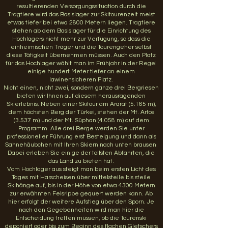
resultierenden Versorgungssituation durch die
Tragtiere wird das Basislager zur Skitourenzeit meist
etwas tiefer bei etwa 2800 Metern liegen. Tragtiere
stehen ab dem Basislager für die Einrichtung des
Hochlagers nicht mehr zur Verfügung, so dass die
einheimischen Träger und die Tourengeher selbst
diese Tätigkeit übernehmen müssen. Auch den Platz
für das Hochlager wählt man im Frühjahr in der Regel
einige hundert Meter tiefer an einem
lawinensicheren Platz.
Nicht einen, nicht zwei, sondern ganze drei Bergriesen
bieten wir Ihnen auf diesem herausragenden
Skierlebnis. Neben einer Skitour am Ararat (5.165 m),
dem höchsten Berg der Türkei, stehen der Mt. Artos
(3.537 m) und der Mt. Süphan (4.058 m) auf dem
Programm. Alle drei Berge werden Sie unter
professioneller Führung erst Besteigung und dann als
Sahnehäubchen mit Ihren Skiern nach unten brausen.
Dabei erleben Sie einige der tollsten Abfahrten, die
das Land zu bieten hat.
Vom Hochlager aus steigt man beim ersten Licht des
Tages mit Harscheisen über mittelsteile bis steile
Skihänge auf, bis in der Höhe von etwa 4300 Metern
zur erwähnten Felsrippe gequert werden kann. Ab
hier erfolgt der weitere Aufstieg über den Sporn. Je
nach den Gegebenheiten wird man hier die
Entscheidung treffen müssen, ob die Tourenski
deponiert oder bis zum Beginn des flachen Gletschers