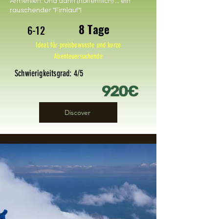
Armenien. Und dann (hoffentlich) ... ein
rauschender "Firnlauf"!
8 Tage
6-12
Ideal für preisbewusste und kurze
Abenteuersuchende
Schwierigkeitsgrad: 4/5
920€
Discover