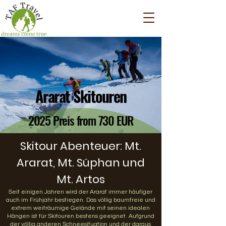
Ararat Skitouren
2025 Preis from 730 EUR
Skitour Abenteuer: Mt.
Ararat, Mt. Süphan und
Mt. Artos
Seit einigen Jahren wird der Ararat immer häufiger
auch im Frühjahr bestiegen. Das völlig baumfreie und
extrem weiträumige Gelände mit seinen idealen
Hängen ist für Skitouren bestens geeignet. Aufgrund
der völlig anderen Schneesituation und der daraus