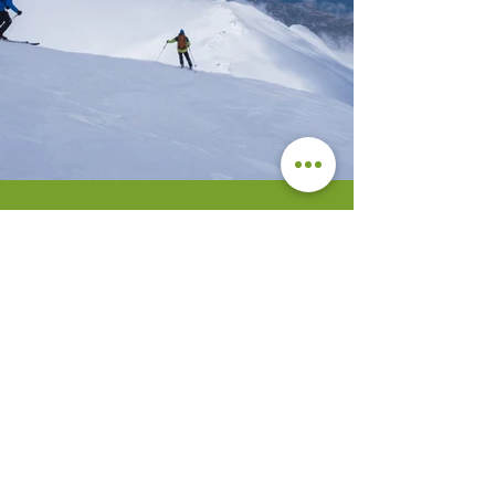
ARARAT SKI TOUR
Die Besteigung des schneebedeckten
Ararat über die frühlingshaften Ebenen
Ostanatoliens ist mit Skiern perfekt
möglich. Sie fliegen individuell (über
Istanbul) nach Van in Ostantolien am
gleichnamigen See. Nach dem Besuch
der 3000 Jahre alten Burganlage von Van
unternehmen Sie eine Wanderung zum
4085 Meter hohen Süphan, dem
dritthöchsten Berg der Türkei. Sehr
beeindruckend und ideal zur
Höhenverstellung. Der Blick auf den direkt