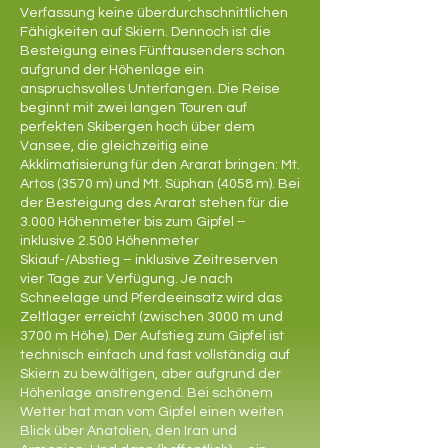
Verfassung keine überdurchschnittlichen
Fähigkeiten auf Skiern. Dennoch ist die
Besteigung eines Fünftausenders schon
aufgrund der Höhenlage ein
anspruchsvolles Unterfangen. Die Reise
beginnt mit zwei langen Touren auf
perfekten Skibergen hoch über dem
Vansee, die gleichzeitig eine
Akklimatisierung für den Ararat bringen: Mt.
Artos (3570 m) und Mt. Süphan (4058 m). Bei
der Besteigung des Ararat stehen für die
3.000 Höhenmeter bis zum Gipfel –
inklusive 2.500 Höhenmeter
Skiauf-/Abstieg – inklusive Zeitreserven
vier Tage zur Verfügung. Je nach
Schneelage und Pferdeeinsatz wird das
Zeltlager erreicht (zwischen 3000 m und
3700 m Höhe). Der Aufstieg zum Gipfel ist
technisch einfach und fast vollständig auf
Skiern zu bewältigen, aber aufgrund der
Höhenlage anstrengend. Bei schönem
Wetter hat man vom Gipfel einen weiten
Blick über Anatolien, den Iran und