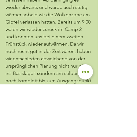
wieder abwärts und wurde auch stetig 
wärmer sobald wir die Wolkenzone am 
Gipfel verlassen hatten. Bereits um 9:00 
waren wir wieder zurück im Camp 2 
und konnten uns bei einem zweiten 
Frühstück wieder aufwärmen. Da wir 
noch recht gut in der Zeit waren, haben 
wir entschieden abweichend von der 
ursprünglichen Planung nicht nur bis 
ins Basislager, sondern am selben Tag 
noch komplett bis zum Ausgangspunkt 
der Tour abzusteigen. Daher hatten wir 
insgesamt einen recht langen Tag mit 
1.000 hm im Aufstieg und 3.000 hm im 
Abstieg. Dafür konnten wir uns am 
Abend auf eine warme Dusche im 
Hotel in Dogubayazit freuen. 
Abgeschlossen wurde der Tag mit 